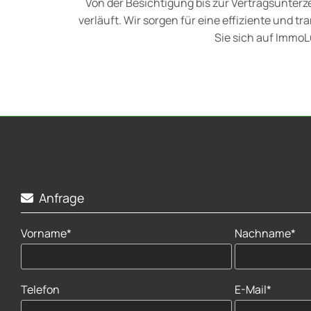
Von der Besichtigung bis zur Vertragsunterz
verläuft. Wir sorgen für eine effiziente und 
Sie sich auf ImmoL
Anfrage

Vorname*
Nachname*
Telefon
E-Mail*